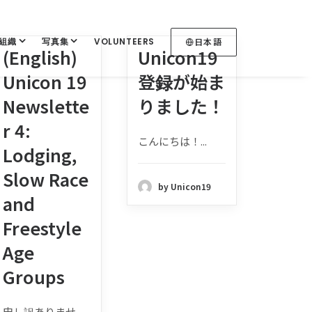
組織
写真集
VOLUNTEERS
日本語
(English)
Unicon19
Unicon 19
登録が始ま
Newslette
りました！
r 4:
こんにちは！...
Lodging,
Slow Race
by Unicon19
and
Freestyle
Age
Groups
申し訳ありませ