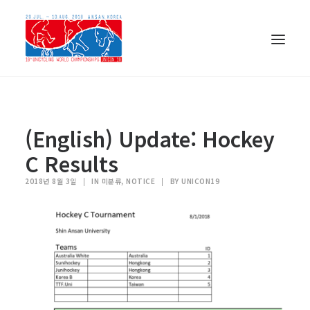
(English) Update: Hockey
C Results
2018년 8월 3일
|
IN 미분류, NOTICE
|
BY UNICON19
한국어